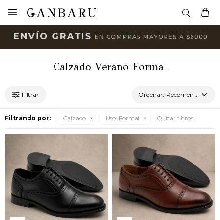

Calzado Verano Formal
Recomendados
Filtrando por:
Calzado
Uso:
Formal
Quitar filtros