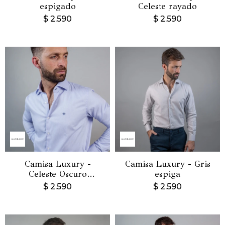
espigado
Celeste rayado
$
2.590
$
2.590
Camisa Luxury -
Camisa Luxury - Gris
Celeste Oscuro
espiga
espigado
$
2.590
$
2.590