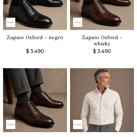
Zapato Oxford - negro
Zapato Oxford -
whisky
$
3.490
$
3.490