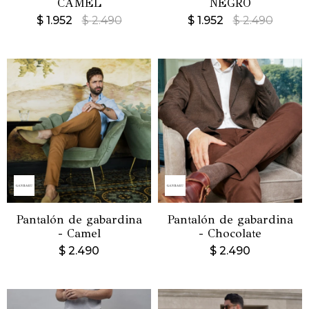
CAMEL
NEGRO
$
1.952
$
2.490
$
1.952
$
2.490
Pantalón de gabardina
Pantalón de gabardina
- Camel
- Chocolate
$
2.490
$
2.490