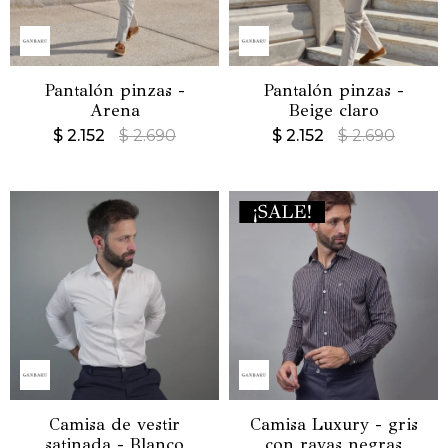
Pantalón pinzas -
Pantalón pinzas -
Arena
Beige claro
$
2.152
$
2.690
$
2.152
$
2.690
Camisa de vestir
Camisa Luxury - gris
satinada - Blanco
con rayas negras