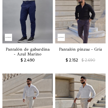
Pantalón de gabardina
Pantalón pinzas - Gris
- Azul Marino
$
2.490
$
2.152
$
2.690