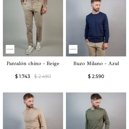
Pantalón chino - Beige
Buzo Milano - Azul
$
1.743
$
2.490
$
2.590