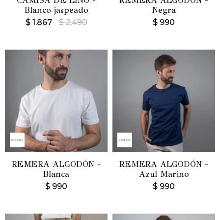
CAMISA DE LINO -
REMERA ALGODÓN -
Blanco jaspeado
Negra
$
1.867
$
2.490
$
990
REMERA ALGODÓN -
REMERA ALGODÓN -
Blanca
Azul Marino
$
990
$
990