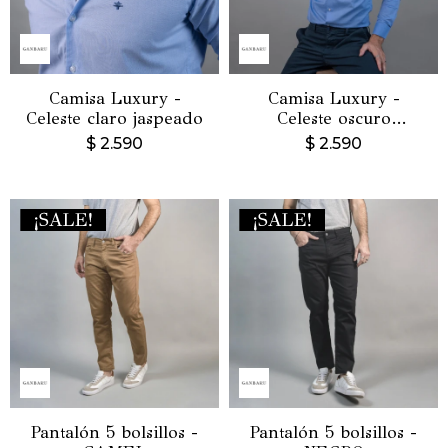
Camisa Luxury -
Camisa Luxury -
Celeste claro jaspeado
Celeste oscuro
jaspeado
$
2.590
$
2.590
Pantalón 5 bolsillos -
Pantalón 5 bolsillos -