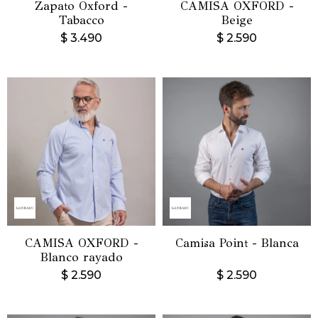
Zapato Oxford -
CAMISA OXFORD -
Tabacco
Beige
$
3.490
$
2.590
CAMISA OXFORD -
Camisa Point - Blanca
Blanco rayado
$
2.590
$
2.590