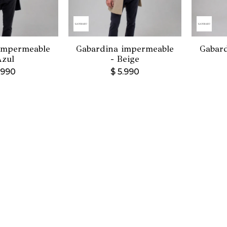
impermeable
Gabardina impermeable
Gabar
Azul
- Beige
.990
$
5.990