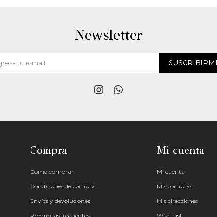
Newsletter
SUSCRIBIRM


Compra
Mi cuenta
Como comprar
Mi cuenta
Condiciones de compra
Mis compras
Envíos y devoluciones
Mis direcciones
Preguntas frecuentes
Wish List