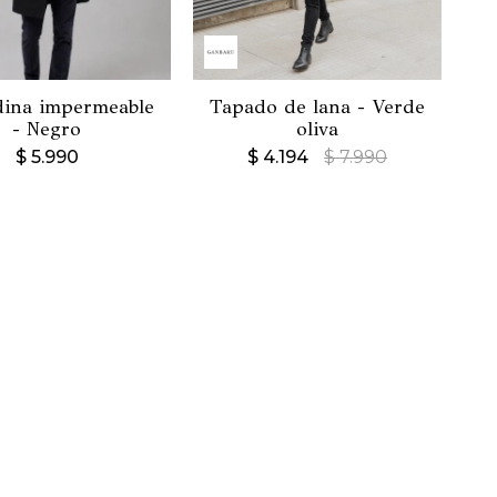
dina impermeable
Tapado de lana - Verde
- Negro
oliva
$
5.990
$
4.194
$
7.990