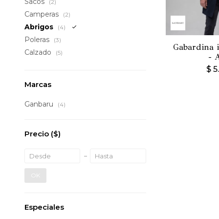
Sacos
(2)
Camperas
(2)
Abrigos
(4)
Poleras
(3)
Gabardina 
Calzado
(5)
- 
$
5
Marcas
Ganbaru
(4)
Precio
($)
OK
Especiales