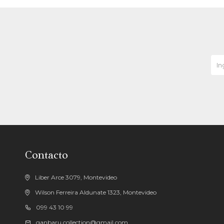
Contacto
Liber Arce 3079, Montevideo
Wilson Ferreira Aldunate 1323, Montevideo
099 43 10 99
ganbaru.collection@gmail.com