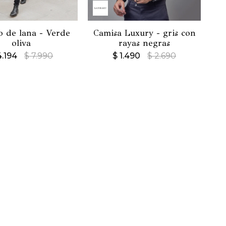
 de lana - Verde
Camisa Luxury - gris con
oliva
rayas negras
4.194
$
7.990
$
1.490
$
2.690