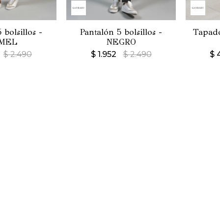
 bolsillos -
Pantalón 5 bolsillos -
Tapado
MEL
NEGRO
$
2.490
$
1.952
$
2.490
$