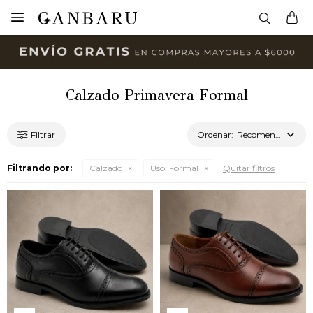

Calzado Primavera Formal
Recomendados
Filtrando por:
Calzado
Uso:
Formal
Quitar filtros