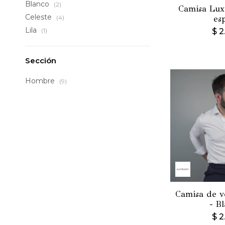
Blanco
(2)
Camisa Lux
Celeste
(4)
es
Lila
(1)
$
2
Sección
Hombre
(9)
Camisa de ve
- B
$
2