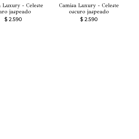
 Luxury - Celeste
Camisa Luxury - Celeste
laro jaspeado
oscuro jaspeado
$
2.590
$
2.590