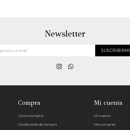
Newsletter
SUSCRIBIRM


Compra
Mi cuenta
Como comprar
Mi cuenta
Condiciones de compra
Mis compras