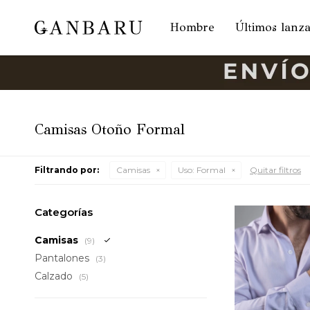
Hombre
Últimos lanz
Camisas Otoño Formal
Filtrando por:
Camisas
Uso:
Formal
Quitar filtros
Categorías
Camisas
(9)
Pantalones
(3)
Calzado
(5)