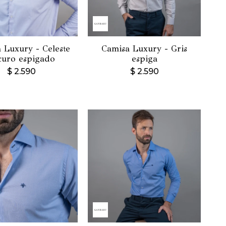
 Luxury - Celeste
Camisa Luxury - Gris
curo espigado
espiga
$
2.590
$
2.590