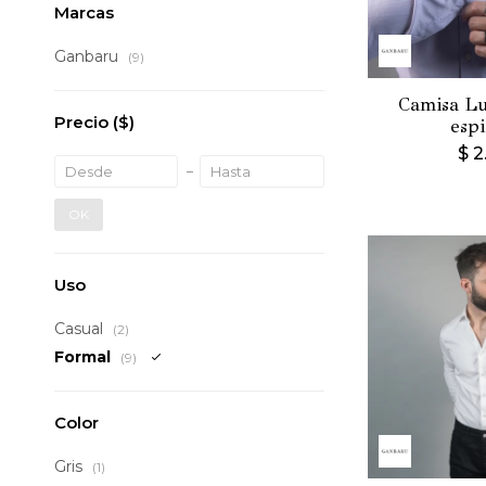
Marcas
Ganbaru
(9)
Camisa Lu
Precio
($)
esp
$
2
OK
Uso
Casual
(2)
Formal
(9)
Color
Gris
(1)