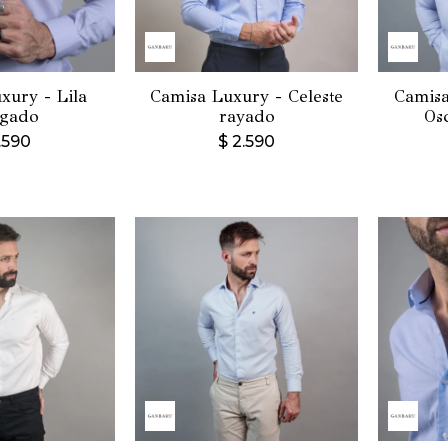
xury - Lila
Camisa Luxury - Celeste
Camisa
igado
rayado
Os
.590
$
2.590