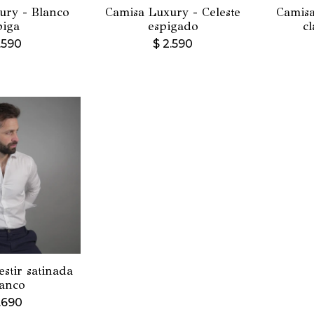
ury - Blanco
Camisa Luxury - Celeste
Camisa
piga
espigado
c
.590
$
2.590
stir satinada
lanco
.690