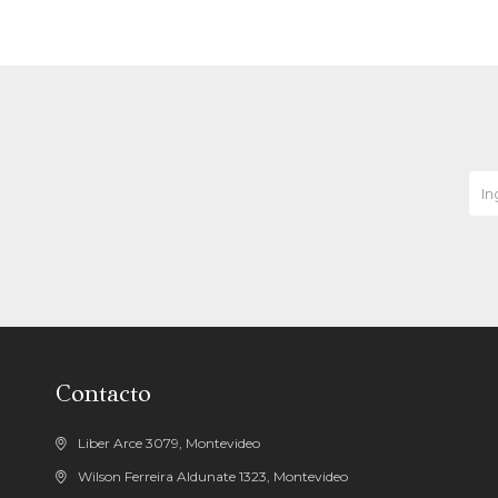
Contacto
Liber Arce 3079, Montevideo
Wilson Ferreira Aldunate 1323, Montevideo