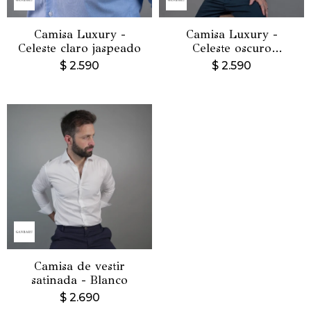
Camisa Luxury -
Camisa Luxury -
Celeste claro jaspeado
Celeste oscuro
jaspeado
$
2.590
$
2.590
Camisa de vestir
satinada - Blanco
$
2.690