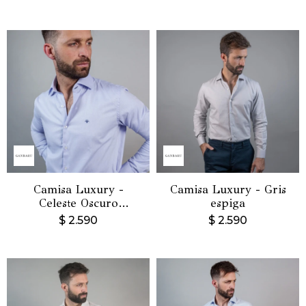
Camisa Luxury -
Camisa Luxury - Gris
Celeste Oscuro
espiga
espigado
$
2.590
$
2.590