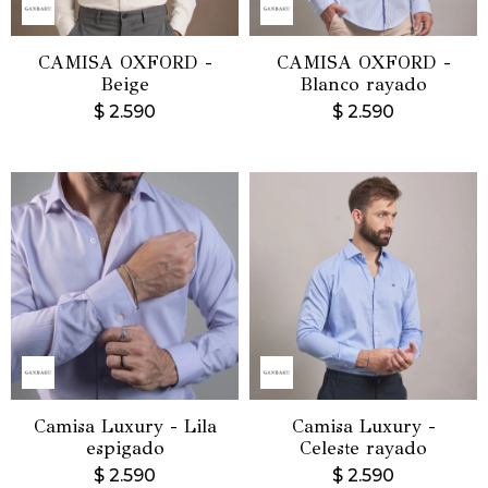
CAMISA OXFORD -
CAMISA OXFORD -
Beige
Blanco rayado
$
2.590
$
2.590
Camisa Luxury - Lila
Camisa Luxury -
espigado
Celeste rayado
$
2.590
$
2.590