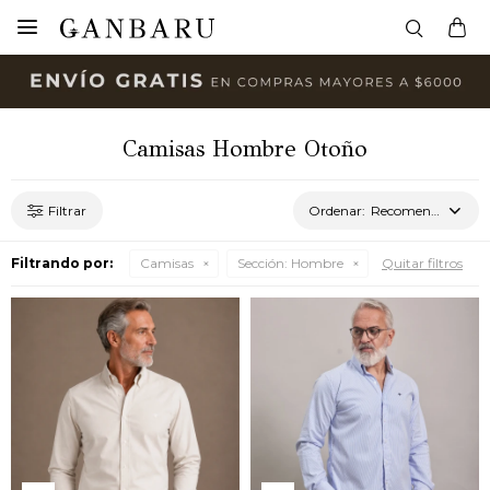

Camisas Hombre Otoño
Recomendados
Filtrando por:
Camisas
Sección:
Hombre
Quitar filtros