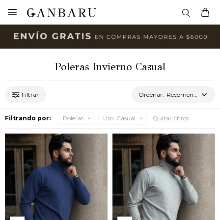

Poleras Invierno Casual
Recomendados
Filtrando por:
Poleras
Uso:
Casual
Quitar filtros