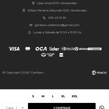
Liber Arce 3079, Montevideo
Wilson Ferreira Aldunate 1323, Montevideo
099 43 10 99
ganbaru.collection@gmail.com
Lunes a Sábado de 11:00 a 19:30 hs
© Copyright 2026 / Ganbaru
S
M
L
XL
XXL
Fenicio
1
COMPRAR