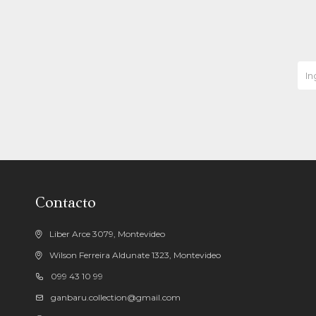
Contacto
Liber Arce 3079, Montevideo
Wilson Ferreira Aldunate 1323, Montevideo
099 43 10 99
ganbaru.collection@gmail.com