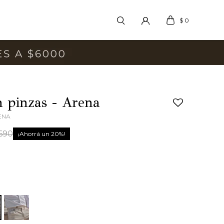
$
0
n pinzas - Arena
ENA
.690
20