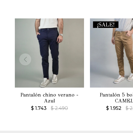
Pantalón chino verano -
Pantalón 5 bol
Azul
CAME
$
1.743
$
2.490
$
1.952
$
2