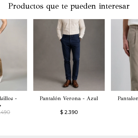
Productos que te pueden interesar
sillos -
Pantalón Verona - Azul
Pantalon
L
.490
$
2.390