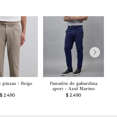
 pinzas - Beige
Pantalón de gabardina
Pa
sport - Azul Marino
$
2.490
$
2.490