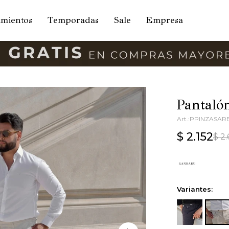
amientos
Temporadas
Sale
Empresa
Pantaló
PPINZASAR
$
2.152
$
2
Variantes: