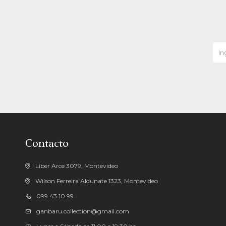
Contacto
Liber Arce 3079, Montevideo
Wilson Ferreira Aldunate 1323, Montevideo
099 43 10 99
ganbaru.collection@gmail.com