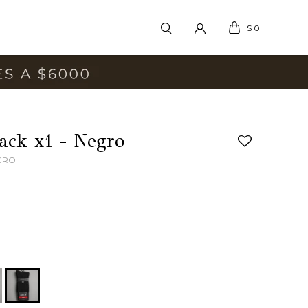
$
0
ack x1 - Negro
GRO