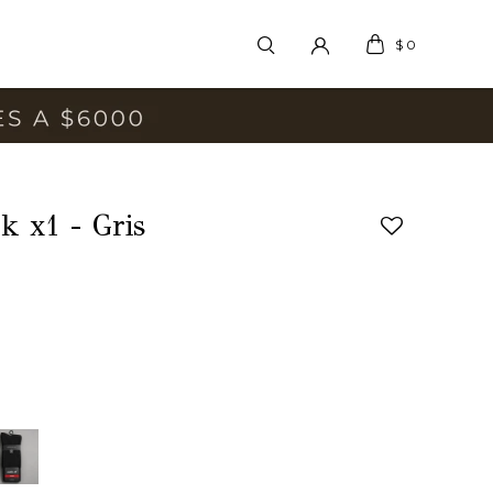
$
0
k x1 - Gris