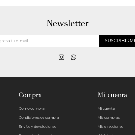
Newsletter
SUSCRIBIRM


Compra
Mi cuenta
Como comprar
Mi cuenta
Condiciones de compra
Mis compras
Envíos y devoluciones
Mis direcciones