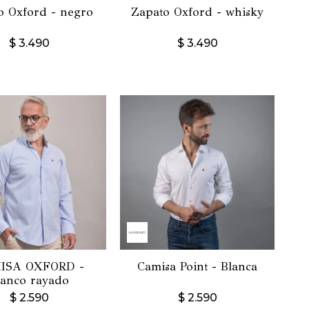
o Oxford - negro
Zapato Oxford - whisky
$
3.490
$
3.490
ISA OXFORD -
Camisa Point - Blanca
lanco rayado
$
2.590
$
2.590