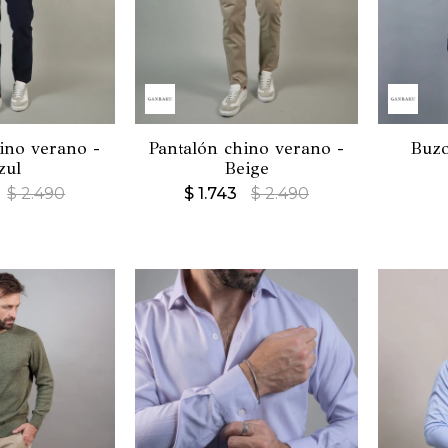
ino verano -
Pantalón chino verano -
Buzo
zul
Beige
$
2.490
$
1.743
$
2.490