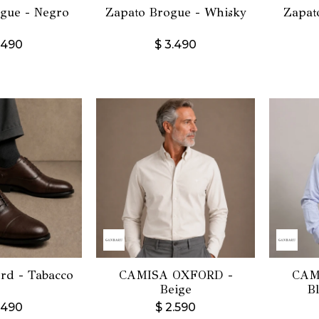
gue - Negro
Zapato Brogue - Whisky
Zapat
.490
$
3.490
rd - Tabacco
CAMISA OXFORD -
CAM
Beige
B
.490
$
2.590