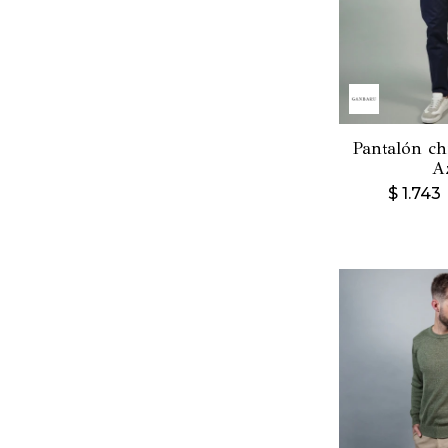
Pantalón ch
A
$
1.743