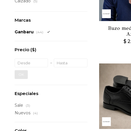
Calzado
(5)
Marcas
Buzo medi
Ganbaru
(44)
A
$
2
Precio
($)
OK
Especiales
Sale
(3)
Nuevos
(4)
Color