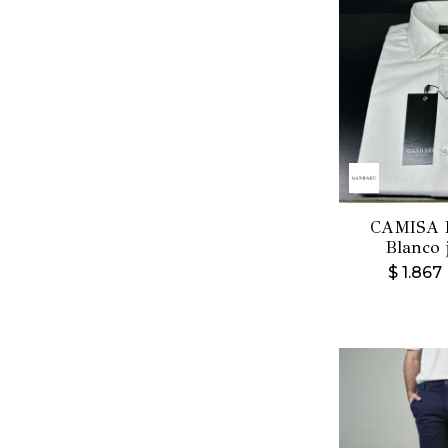
CAMISA 
Blanco 
$
1.867