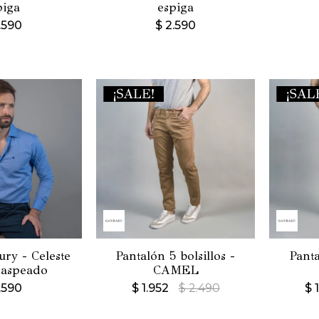
piga
espiga
.590
$
2.590
ry - Celeste
Pantalón 5 bolsillos -
Panta
jaspeado
CAMEL
.590
$
1.952
$
2.490
$