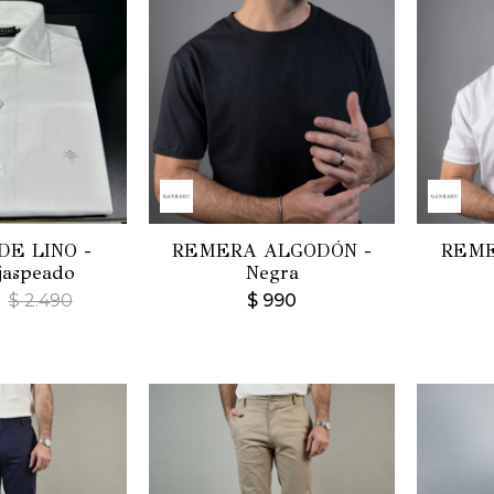
DE LINO -
REMERA ALGODÓN -
REME
jaspeado
Negra
$
2.490
$
990