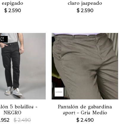
espigado
claro jaspeado
$
2.590
$
2.590
lón 5 bolsillos -
Pantalón de gabardina
NEGRO
sport - Gris Medio
1.952
$
2.490
$
2.490