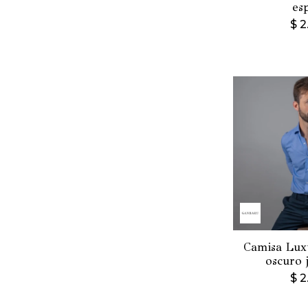
es
$
2
Camisa Luxu
oscuro 
$
2