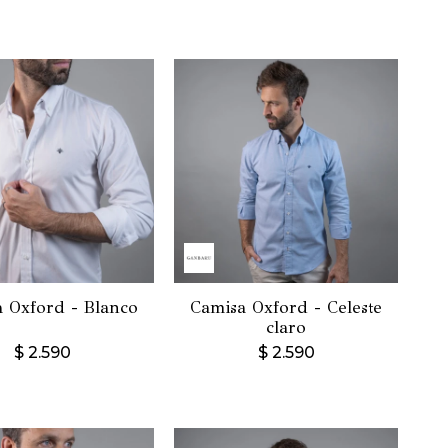
 Oxford - Blanco
Camisa Oxford - Celeste
claro
$
2.590
$
2.590