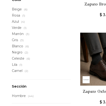
Zapato Bro
Beige
(6)
$
3
Rosa
(1)
Azul
(4)
Verde
(1)
Marrón
(3)
Gris
(3)
Blanco
(6)
Negro
(2)
Celeste
(6)
Lila
(1)
Camel
(2)
Sección
Zapato Oxfo
Hombre
(44)
$
3