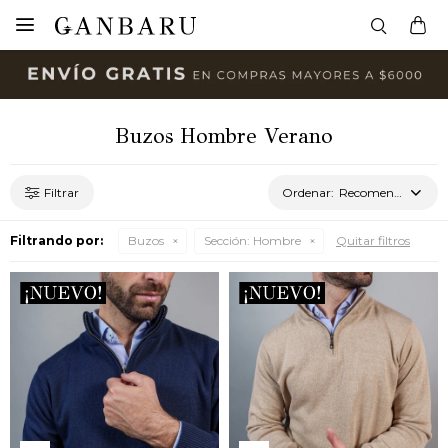

Buzos Hombre Verano
Recomendados
Filtrando por:
Buzos
Sección:
Hombre
Quitar filtros