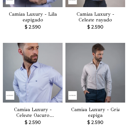
Camisa Luxury - Lila
Camisa Luxury -
espigado
Celeste rayado
$
2.590
$
2.590
Camisa Luxury -
Camisa Luxury - Gris
Celeste Oscuro
espiga
espigado
$
2.590
$
2.590