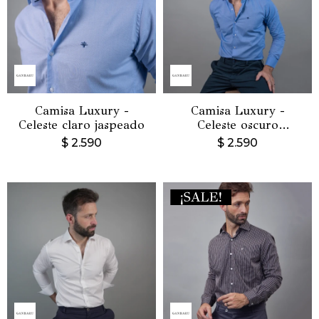
Camisa Luxury -
Camisa Luxury -
Celeste claro jaspeado
Celeste oscuro
jaspeado
$
2.590
$
2.590