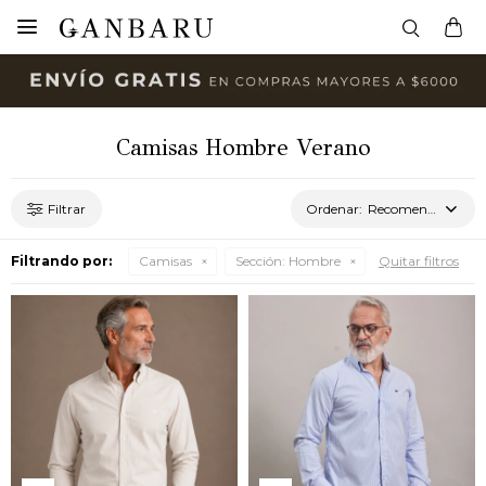

Camisas Hombre Verano
Recomendados
Filtrando por:
Camisas
Sección:
Hombre
Quitar filtros