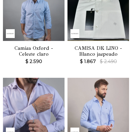
Camisa Oxford -
CAMISA DE LINO -
Celeste claro
Blanco jaspeado
$
2.590
$
1.867
$
2.490