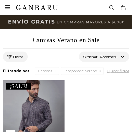

Camisas Verano en Sale
Recomendados
Filtrando por:
Camisas
Temporada:
Verano
Quitar filtros