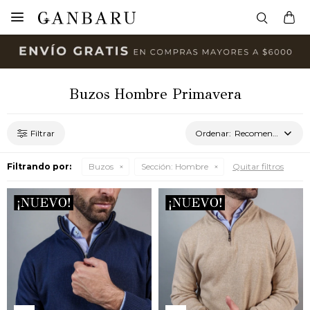

Buzos Hombre Primavera
Recomendados
Filtrando por:
Buzos
Sección:
Hombre
Quitar filtros