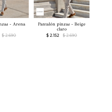
nzas - Arena
Pantalón pinzas - Beige
claro
$
2.690
$
2.152
$
2.690