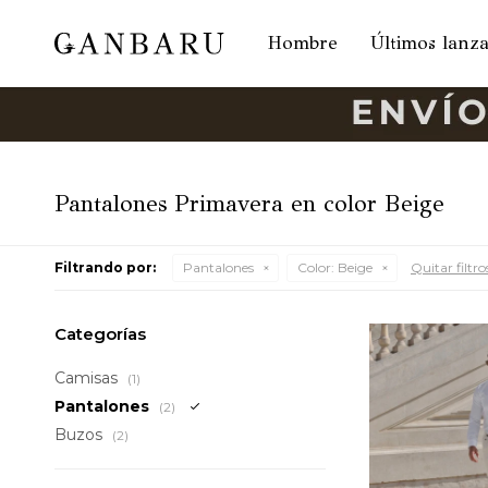
Hombre
Últimos lanz
Pantalones Primavera en color Beige
Filtrando por:
Pantalones
Color:
Beige
Quitar filtro
Categorías
Camisas
(1)
Pantalones
(2)
Buzos
(2)