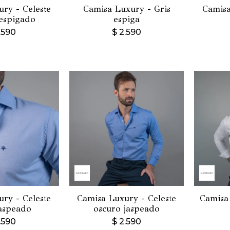
ry - Celeste
Camisa Luxury - Gris
Camisa
espigado
espiga
.590
$
2.590
ry - Celeste
Camisa Luxury - Celeste
Camisa 
jaspeado
oscuro jaspeado
.590
$
2.590