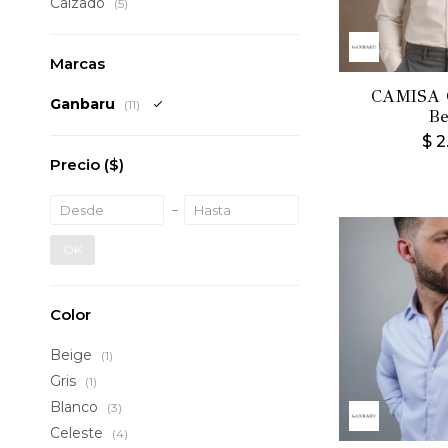
Calzado
(5)
Marcas
CAMISA 
Ganbaru
(11)
Be
$
2
Precio
($)
OK
Color
Beige
(1)
Gris
(1)
Blanco
(3)
Celeste
(4)