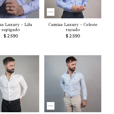
sa Luxury - Lila
Camisa Luxury - Celeste
espigado
rayado
$
2.590
$
2.590