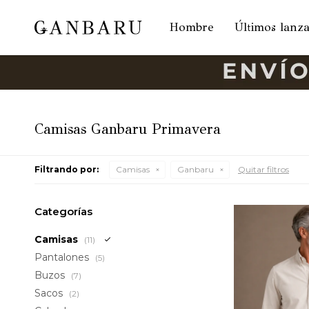
Hombre
Últimos lanz
Camisas Ganbaru Primavera
Filtrando por:
Camisas
Ganbaru
Quitar filtros
Categorías
Camisas
(11)
Pantalones
(5)
Buzos
(7)
Sacos
(2)