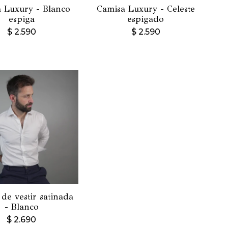
 Luxury - Blanco
Camisa Luxury - Celeste
espiga
espigado
$
2.590
$
2.590
de vestir satinada
- Blanco
$
2.690