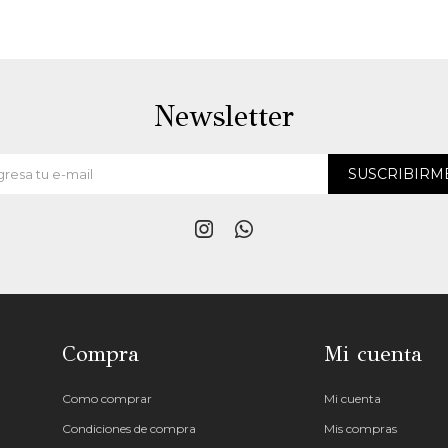
Newsletter
SUSCRIBIRM


Compra
Mi cuenta
Como comprar
Mi cuenta
Condiciones de compra
Mis compras