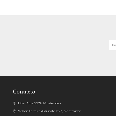
Contacto
Liber Arce 3079, Montevideo
Wilson Ferreira Aldunate 1323, Montevideo