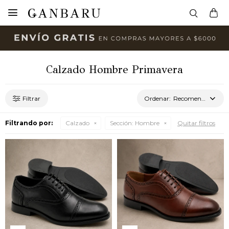

Calzado Hombre Primavera
Recomendados
Filtrando por:
Calzado
Sección:
Hombre
Quitar filtros