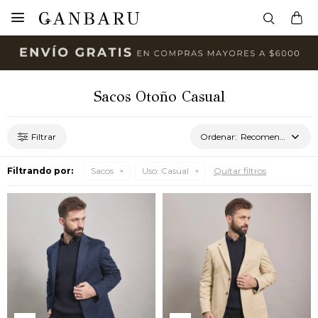

Sacos Otoño Casual
Recomendados
Filtrando por:
Sacos
Uso:
Casual
Quitar filtros