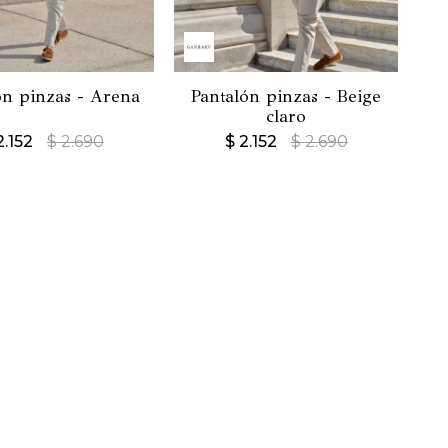
ón pinzas - Arena
Pantalón pinzas - Beige
claro
2.152
$
2.690
$
2.152
$
2.690