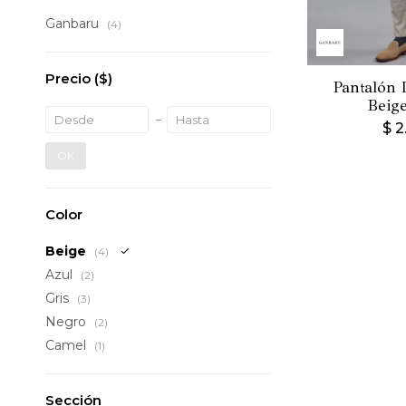
Ganbaru
(4)
Precio
($)
Pantalón 
Beige
$
2
OK
Color
Beige
(4)
Azul
(2)
Gris
(3)
Negro
(2)
Camel
(1)
Sección