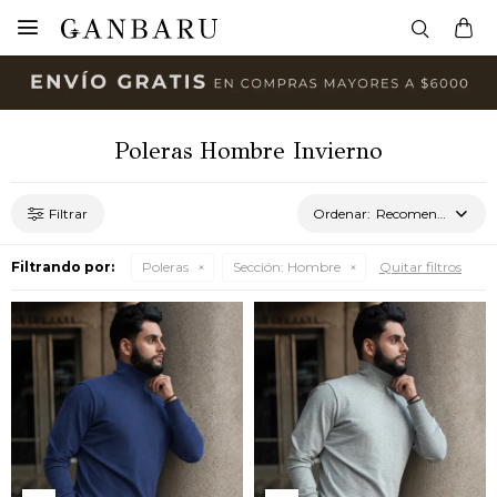

Poleras Hombre Invierno
Recomendados
Filtrando por:
Poleras
Sección:
Hombre
Quitar filtros