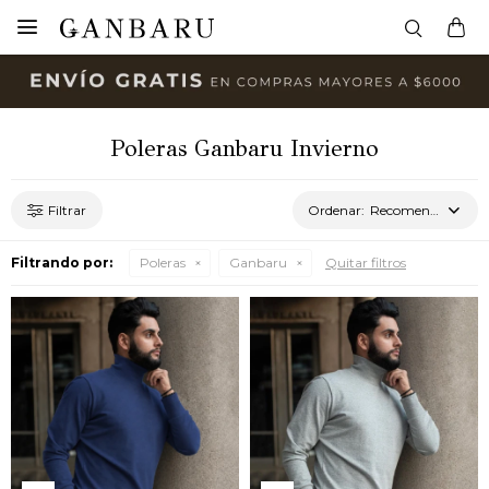

Poleras Ganbaru Invierno
Recomendados
Filtrando por:
Poleras
Ganbaru
Quitar filtros