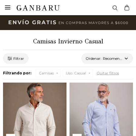

Camisas Invierno Casual
Recomendados
Filtrando por:
Camisas
Uso:
Casual
Quitar filtros