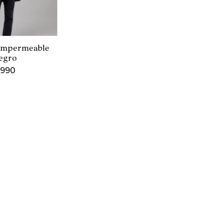
impermeable
egro
.990