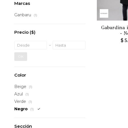
Marcas
Ganbaru
(1)
Gabardina 
Precio
($)
- N
$
5
OK
Color
Beige
(1)
Azul
(1)
Verde
(1)
Negro
(1)
Sección