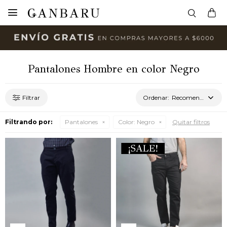

Pantalones Hombre en color Negro
Recomendados
Filtrando por:
Pantalones
Color:
Negro
Quitar filtros