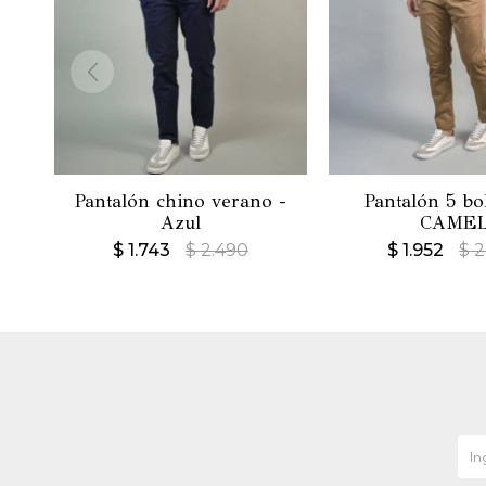
Pantalón chino verano -
Pantalón 5 bol
Azul
CAME
$
1.743
$
2.490
$
1.952
$
2