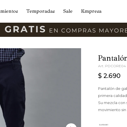
amientos
Temporadas
Sale
Empresa
Pantaló
PDCORE04
$
2.690
Pantalón de ga
primera calida
Su mezcla con 
movimiento sin 