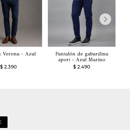
n Verona - Azul
Pantalón de gabardina
P
sport - Azul Marino
$
2.390
$
2.490
E