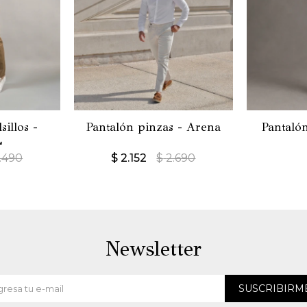
sillos -
Pantalón pinzas - Arena
Pantaló
L
.490
$
2.152
$
2.690
Newsletter
SUSCRIBIRM