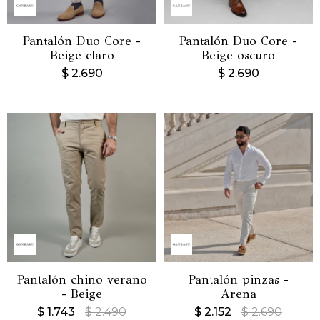
Pantalón Duo Core -
Pantalón Duo Core -
Beige claro
Beige oscuro
$
2.690
$
2.690
Pantalón chino verano
Pantalón pinzas -
- Beige
Arena
$
1.743
$
2.490
$
2.152
$
2.690