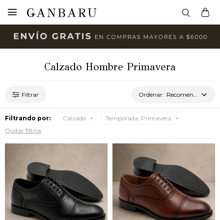

Calzado Hombre Primavera
Recomendados
Filtrando por:
Calzado
Temporada:
Primavera
Quitar filtros