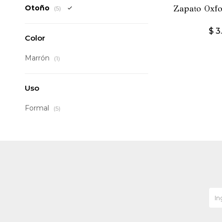
Otoño
Zapato Oxfo
(5)
$
3
Color
Marrón
(1)
Uso
Formal
(5)