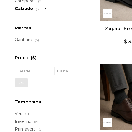
Camperas
(2)
Calzado
(5)
Marcas
Zapato Bro
Ganbaru
(5)
$
3
Precio
($)
OK
Temporada
Verano
(5)
Invierno
(5)
Primavera
(5)