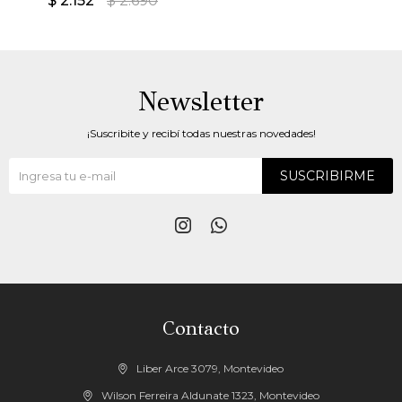
$
2.152
$
2.690
Newsletter
¡Suscribite y recibí todas nuestras novedades!
SUSCRIBIRME


Contacto
Liber Arce 3079, Montevideo
Wilson Ferreira Aldunate 1323, Montevideo