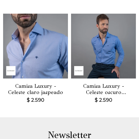
Camisa Luxury -
Camisa Luxury -
Celeste claro jaspeado
Celeste oscuro
jaspeado
$
2.590
$
2.590
Newsletter