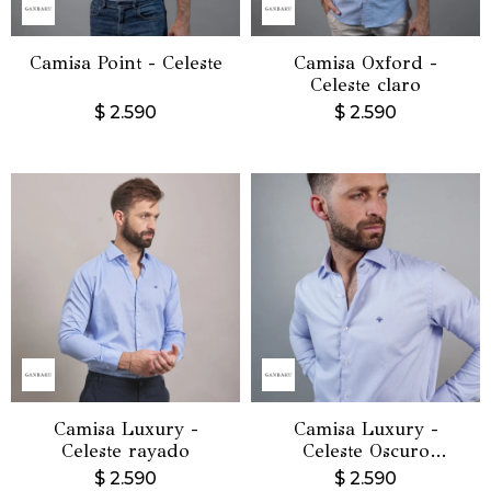
Camisa Point - Celeste
Camisa Oxford -
Celeste claro
$
2.590
$
2.590
Camisa Luxury -
Camisa Luxury -
Celeste rayado
Celeste Oscuro
espigado
$
2.590
$
2.590