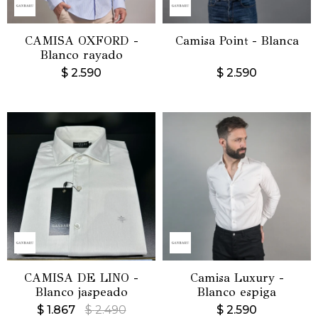
CAMISA OXFORD -
Camisa Point - Blanca
Blanco rayado
$
2.590
$
2.590
CAMISA DE LINO -
Camisa Luxury -
Blanco jaspeado
Blanco espiga
$
1.867
$
2.490
$
2.590