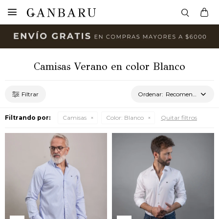

Camisas Verano en color Blanco
Recomendados
Filtrando por:
Camisas
Color:
Blanco
Quitar filtros