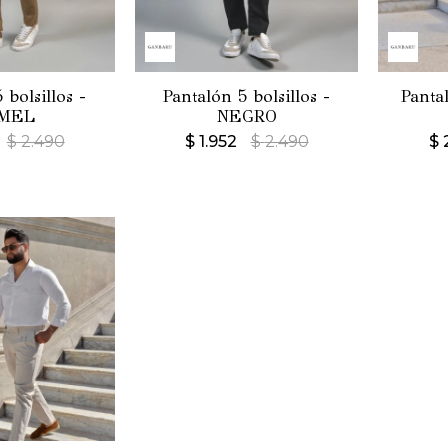
 bolsillos -
Pantalón 5 bolsillos -
Panta
MEL
NEGRO
$
2.490
$
1.952
$
2.490
$