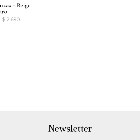
nzas - Beige
aro
$
2.690
Newsletter