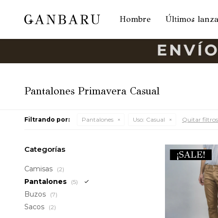
Hombre
Últimos lanz
Pantalones Primavera Casual
Filtrando por:
Pantalones
Uso:
Casual
Quitar filtros
Categorías
Camisas
(2)
Pantalones
(5)
Buzos
(7)
Sacos
(2)