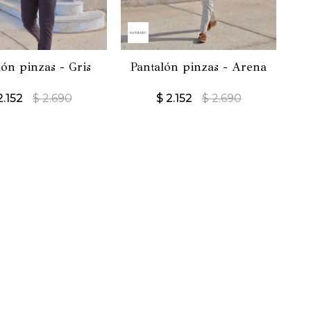
lón pinzas - Gris
Pantalón pinzas - Arena
2.152
$
2.690
$
2.152
$
2.690