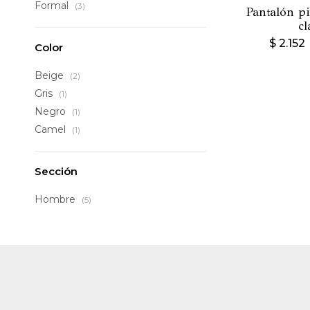
Formal
(3)
Pantalón pi
cl
$
2.152
Color
Beige
(2)
Gris
(1)
Negro
(1)
Camel
(1)
Sección
Hombre
(5)