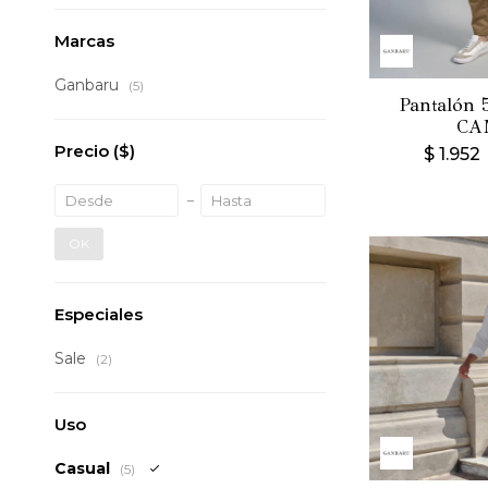
Marcas
Ganbaru
(5)
Pantalón 5
CA
Precio
($)
$
1.952
OK
Especiales
Sale
(2)
Uso
Casual
(5)