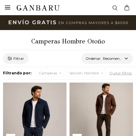

Camperas Hombre Otoño
Recomendados
Filtrando por:
Camperas
Sección:
Hombre
Quitar filtros