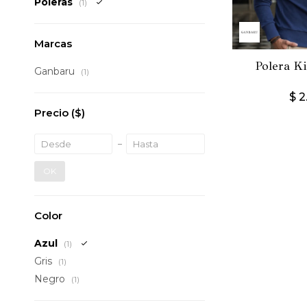
Poleras
(1)
Marcas
Polera Ki
Ganbaru
(1)
$
2
Precio
($)
OK
Color
Azul
(1)
Gris
(1)
Negro
(1)