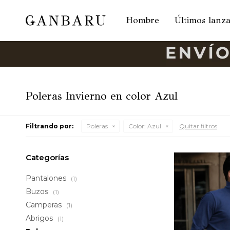
Hombre
Últimos lanz
Poleras Invierno en color Azul
Filtrando por:
Poleras
Color:
Azul
Quitar filtros
Categorías
Pantalones
(1)
Buzos
(1)
Camperas
(1)
Abrigos
(1)