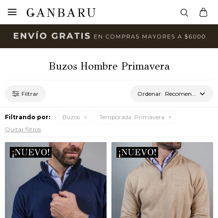

Buzos Hombre Primavera
Recomendados
Filtrando por:
Buzos
Temporada:
Primavera
Quitar filtros