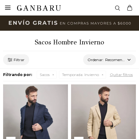

Sacos Hombre Invierno
Recomendados
Filtrando por:
Sacos
Temporada:
Invierno
Quitar filtros