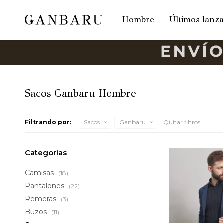
Hombre
Últimos lanz
Sacos Ganbaru Hombre
Filtrando por:
Sacos
Ganbaru
Quitar filtros
Categorías
Camisas
(18)
Pantalones
(22)
Remeras
(3)
Buzos
(11)