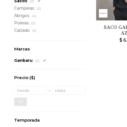
Sacos
(2)
Camperas
(2)
Abrigos
(4)
Poleras
(3)
SACO GA
Calzado
(5)
A
$
6
Marcas
Ganbaru
(2)
Precio
($)
OK
Temporada