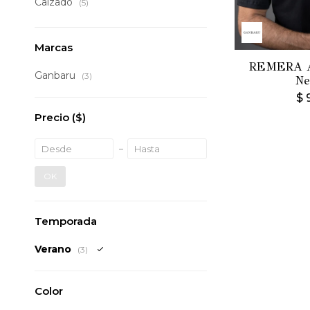
Calzado
(5)
Marcas
REMERA 
Ganbaru
(3)
Ne
$
Precio
($)
OK
Temporada
Verano
(3)
Color