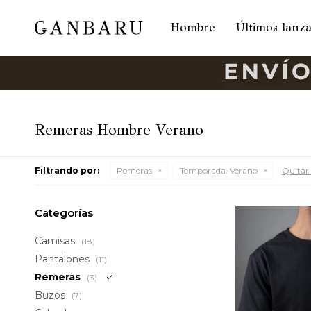
Hombre
Últimos lanz
Remeras Hombre Verano
Filtrando por:
Remeras
Temporada:
Verano
Quitar 
Categorías
Camisas
(18)
Pantalones
(11)
Remeras
(3)
Buzos
(7)