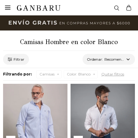

Camisas Hombre en color Blanco
Recomendados
Filtrando por:
Camisas
Color:
Blanco
Quitar filtros