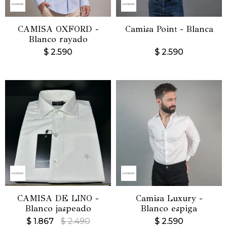
CAMISA OXFORD -
Camisa Point - Blanca
Blanco rayado
$
2.590
$
2.590
CAMISA DE LINO -
Camisa Luxury -
Blanco jaspeado
Blanco espiga
$
1.867
$
2.490
$
2.590