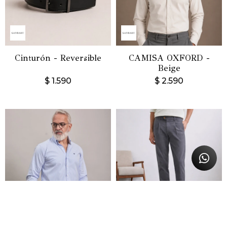
Cinturón - Reversible
CAMISA OXFORD -
Beige
$
1.590
$
2.590