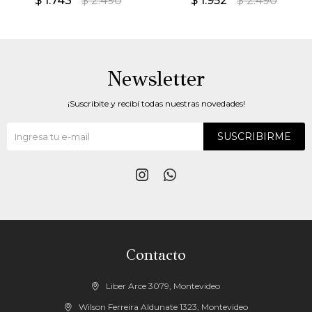
$
1.743
$
2.490
$
1.952
$
2.490
Newsletter
¡Suscribite y recibí todas nuestras novedades!
SUSCRIBIRME


Contacto
Liber Arce 3079, Montevideo
Wilson Ferreira Aldunate 1323, Montevideo