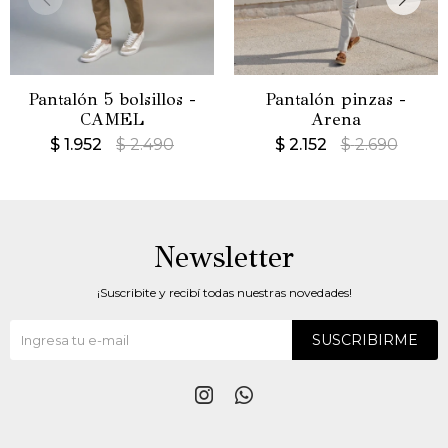
Pantalón 5 bolsillos -
Pantalón pinzas -
CAMEL
Arena
$
1.952
$
2.490
$
2.152
$
2.690
Newsletter
¡Suscribite y recibí todas nuestras novedades!
SUSCRIBIRME

