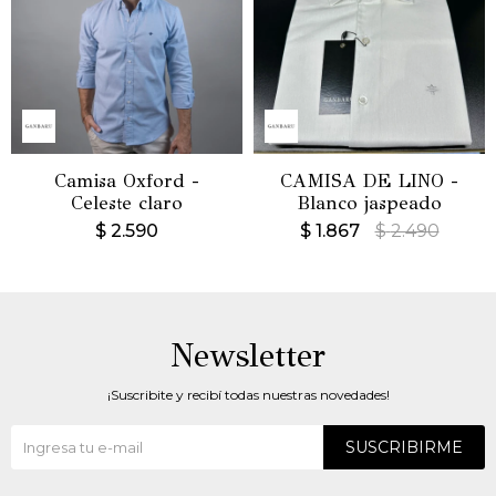
Camisa Oxford -
CAMISA DE LINO -
Celeste claro
Blanco jaspeado
$
2.590
$
1.867
$
2.490
Newsletter
¡Suscribite y recibí todas nuestras novedades!
SUSCRIBIRME