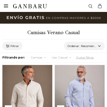

Camisas Verano Casual
Recomendados
Filtrando por:
Camisas
Uso:
Casual
Quitar filtros