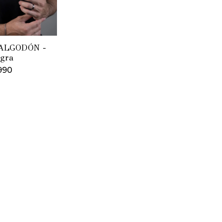
ALGODÓN -
gra
990