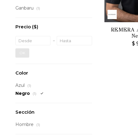
Ganbaru
(1)
Precio
($)
REMERA 
Ne
$
OK
Color
Azul
(1)
Negro
(1)
Sección
Hombre
(1)