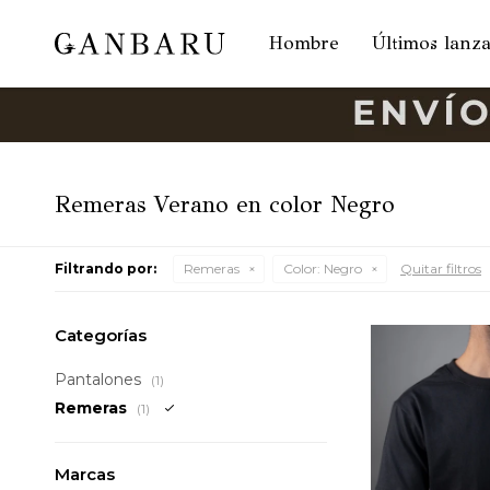
Hombre
Últimos lanz
Remeras Verano en color Negro
Filtrando por:
Remeras
Color:
Negro
Quitar filtros
Categorías
Pantalones
(1)
Remeras
(1)
Marcas