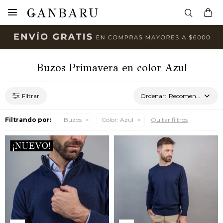

Buzos Primavera en color Azul
Recomendados
Filtrando por:
Buzos
Color:
Azul
Quitar filtros