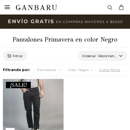

Pantalones Primavera en color Negro
Recomendados
Filtrando por:
Pantalones
Color:
Negro
Quitar filtros